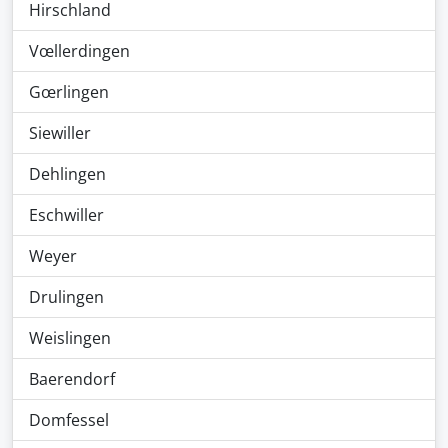
Hirschland
Vœllerdingen
Gœrlingen
Siewiller
Dehlingen
Eschwiller
Weyer
Drulingen
Weislingen
Baerendorf
Domfessel