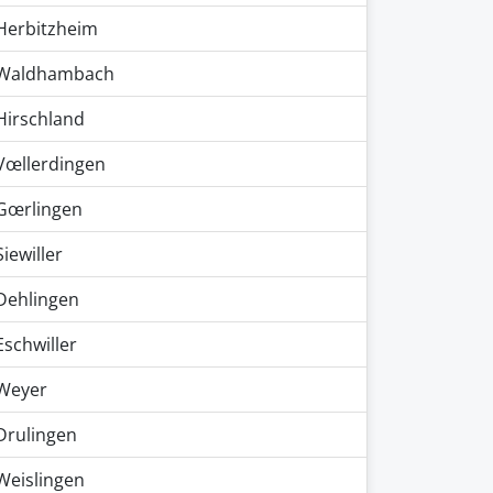
Herbitzheim
Waldhambach
Hirschland
Vœllerdingen
Gœrlingen
Siewiller
Dehlingen
Eschwiller
Weyer
Drulingen
Weislingen