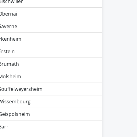
Bischwiller
Obernai
Saverne
Hœnheim
Erstein
Brumath
Molsheim
Souffelweyersheim
Wissembourg
Geispolsheim
Barr