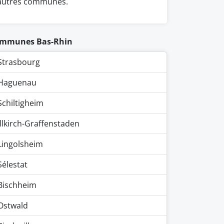
autres communes.
mmunes Bas-Rhin
Strasbourg
Haguenau
Schiltigheim
Illkirch-Graffenstaden
Lingolsheim
Sélestat
Bischheim
Ostwald