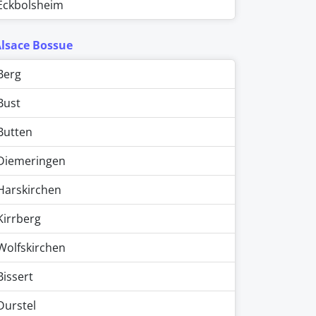
Eckbolsheim
Alsace Bossue
Berg
Bust
Butten
Diemeringen
Harskirchen
Kirrberg
Wolfskirchen
Bissert
Durstel