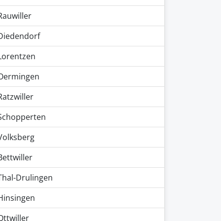
Rauwiller
Diedendorf
Lorentzen
Oermingen
Ratzwiller
Schopperten
Volksberg
Bettwiller
Thal-Drulingen
Hinsingen
Ottwiller