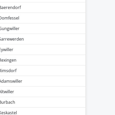
Baerendorf
Domfessel
Gungwiller
Sarrewerden
Eywiller
Rexingen
Rimsdorf
Adamswiller
Altwiller
Burbach
Keskastel