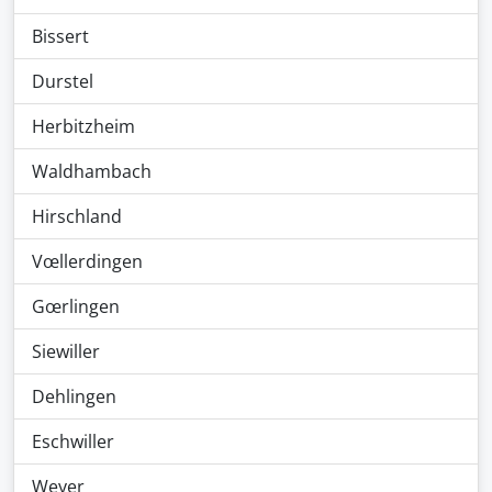
Bissert
Durstel
Herbitzheim
Waldhambach
Hirschland
Vœllerdingen
Gœrlingen
Siewiller
Dehlingen
Eschwiller
Weyer