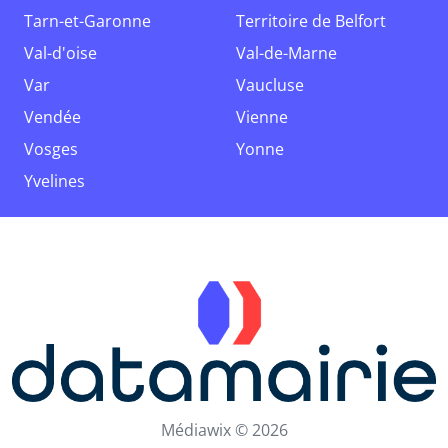
Tarn-et-Garonne
Territoire de Belfort
Val-d'oise
Val-de-Marne
Var
Vaucluse
Vendée
Vienne
Vosges
Yonne
Yvelines
Médiawix © 2026