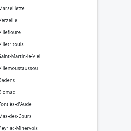
Marseillette
Verzeille
Villefloure
Villetritouls
Saint-Martin-le-Vieil
Villemoustaussou
Badens
Blomac
Fontiès-d'Aude
Mas-des-Cours
Peyriac-Minervois