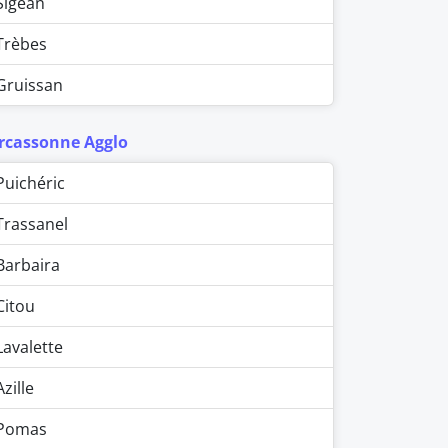
Sigean
Trèbes
Gruissan
rcassonne Agglo
Puichéric
Trassanel
Barbaira
Citou
Lavalette
Azille
Pomas