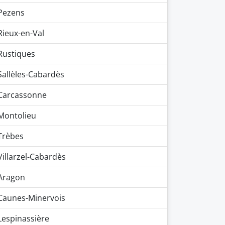
Pezens
Rieux-en-Val
Rustiques
Sallèles-Cabardès
Carcassonne
Montolieu
Trèbes
Villarzel-Cabardès
Aragon
Caunes-Minervois
Lespinassière