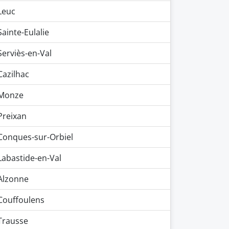
Leuc
Sainte-Eulalie
Serviès-en-Val
Cazilhac
Monze
Preixan
Conques-sur-Orbiel
Labastide-en-Val
Alzonne
Couffoulens
Trausse