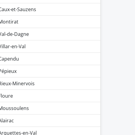
Caux-et-Sauzens
Montirat
Val-de-Dagne
Villar-en-Val
Capendu
Pépieux
Rieux-Minervois
Floure
Moussoulens
Alairac
Arquettes-en-Val