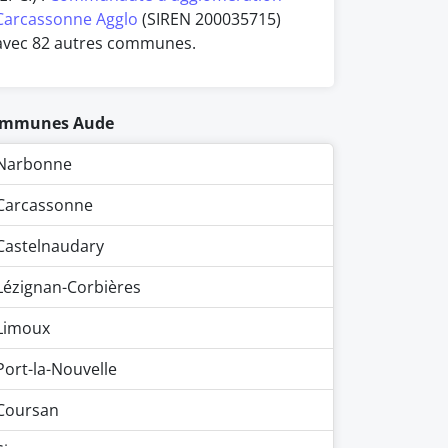
Carcassonne Agglo
(SIREN 200035715)
avec 82 autres communes.
mmunes Aude
Narbonne
Carcassonne
Castelnaudary
Lézignan-Corbières
Limoux
Port-la-Nouvelle
Coursan