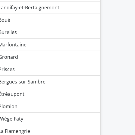
Landifay-et-Bertaignemont
Boué
Burelles
Marfontaine
Gronard
Prisces
Bergues-sur-Sambre
Étréaupont
Plomion
Wiège-Faty
La Flamengrie