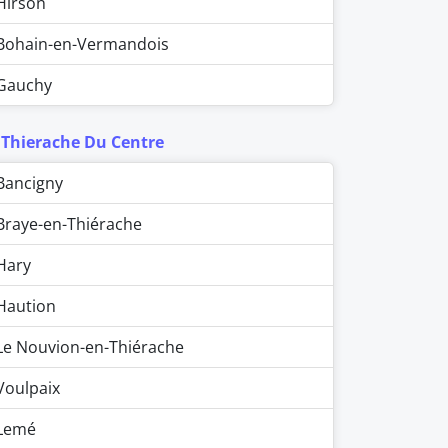
Hirson
Bohain-en-Vermandois
Gauchy
 Thierache Du Centre
Bancigny
Braye-en-Thiérache
Hary
Haution
Le Nouvion-en-Thiérache
Voulpaix
Lemé