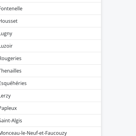
Fontenelle
Housset
Lugny
Luzoir
Rougeries
Thenailles
Esquéhéries
Lerzy
Papleux
Saint-Algis
Monceau-le-Neuf-et-Faucouzy