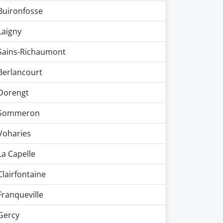
Buironfosse
Laigny
Sains-Richaumont
Berlancourt
Dorengt
Sommeron
Voharies
La Capelle
Clairfontaine
Franqueville
Gercy