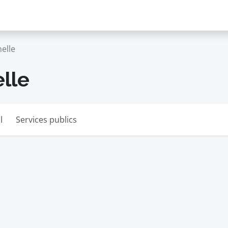
elle
lle
l
Services publics