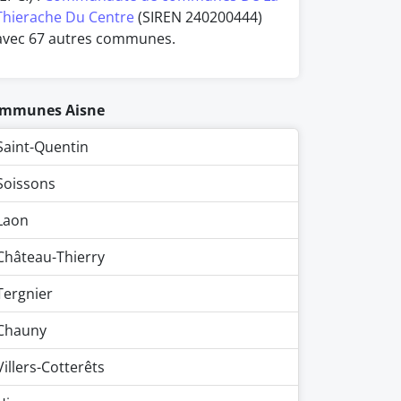
Thierache Du Centre
(SIREN 240200444)
avec 67 autres communes.
mmunes Aisne
Saint-Quentin
Soissons
Laon
Château-Thierry
Tergnier
Chauny
Villers-Cotterêts