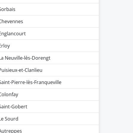
Sorbais
Chevennes
Englancourt
Erloy
La Neuville-lès-Dorengt
Puisieux-et-Clanlieu
Saint-Pierre-lès-Franqueville
Colonfay
Saint-Gobert
Le Sourd
Autreppes