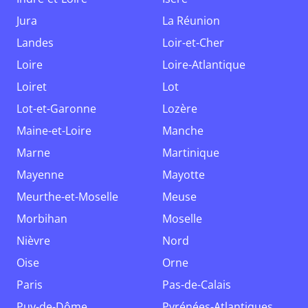
Jura
La Réunion
Landes
Loir-et-Cher
Loire
Loire-Atlantique
Loiret
Lot
Lot-et-Garonne
Lozère
Maine-et-Loire
Manche
Marne
Martinique
Mayenne
Mayotte
Meurthe-et-Moselle
Meuse
Morbihan
Moselle
Nièvre
Nord
Oise
Orne
Paris
Pas-de-Calais
Puy-de-Dôme
Pyrénées-Atlantiques