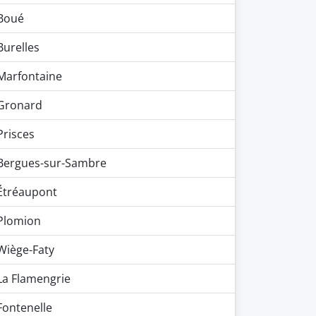
Boué
Burelles
Marfontaine
Gronard
Prisces
Bergues-sur-Sambre
Étréaupont
Plomion
Wiège-Faty
La Flamengrie
Fontenelle