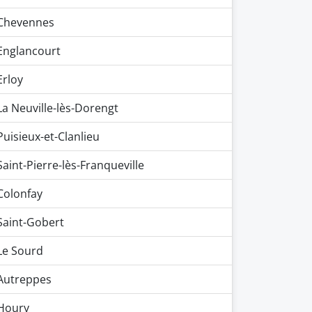
Chevennes
Englancourt
Erloy
La Neuville-lès-Dorengt
Puisieux-et-Clanlieu
Saint-Pierre-lès-Franqueville
Colonfay
Saint-Gobert
Le Sourd
Autreppes
Houry