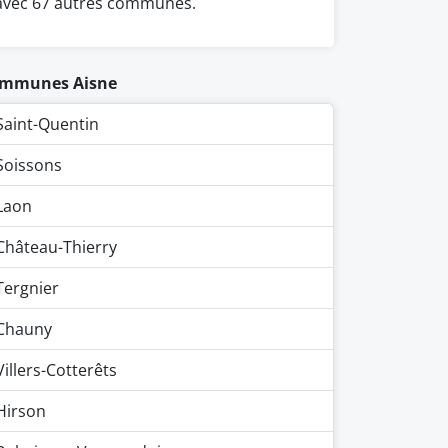
avec 67 autres communes.
mmunes Aisne
Saint-Quentin
Soissons
Laon
Château-Thierry
Tergnier
Chauny
Villers-Cotterêts
Hirson