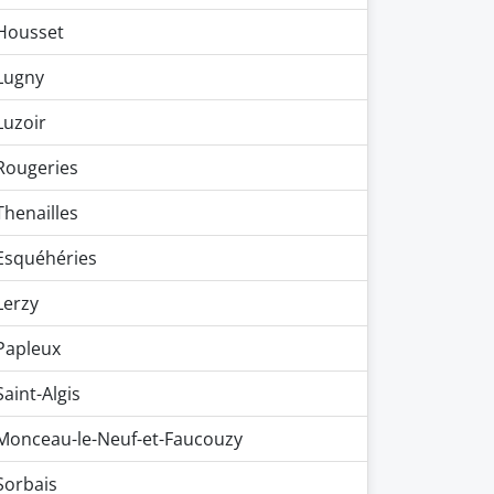
Housset
Lugny
Luzoir
Rougeries
Thenailles
Esquéhéries
Lerzy
Papleux
Saint-Algis
Monceau-le-Neuf-et-Faucouzy
Sorbais