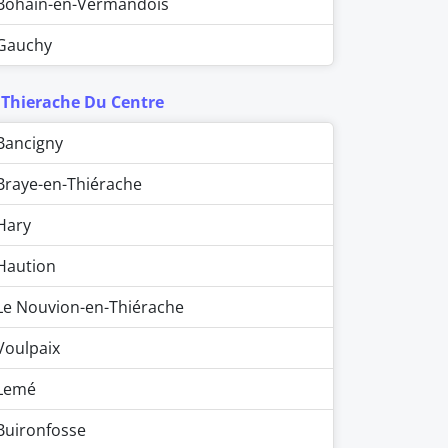
Bohain-en-Vermandois
Gauchy
 Thierache Du Centre
Bancigny
Braye-en-Thiérache
Hary
Haution
Le Nouvion-en-Thiérache
Voulpaix
Lemé
Buironfosse