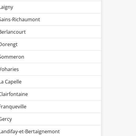
Laigny
Sains-Richaumont
Berlancourt
Dorengt
Sommeron
Voharies
La Capelle
Clairfontaine
Franqueville
Gercy
Landifay-et-Bertaignemont