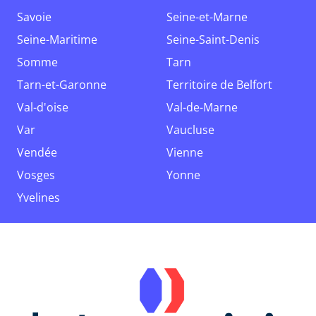
Savoie
Seine-et-Marne
Seine-Maritime
Seine-Saint-Denis
Somme
Tarn
Tarn-et-Garonne
Territoire de Belfort
Val-d'oise
Val-de-Marne
Var
Vaucluse
Vendée
Vienne
Vosges
Yonne
Yvelines