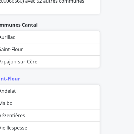
200066660) avec 52 autres communes.
mmunes Cantal
Aurillac
Saint-Flour
Arpajon-sur-Cère
int-Flour
Andelat
Malbo
Rézentières
Vieillespesse