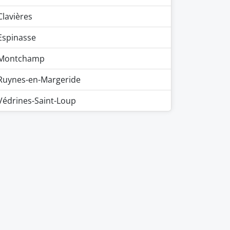
Clavières
Espinasse
Montchamp
Ruynes-en-Margeride
Védrines-Saint-Loup