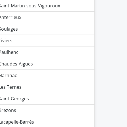
Saint-Martin-sous-Vigouroux
Anterrieux
Soulages
Tiviers
Paulhenc
Chaudes-Aigues
Narnhac
Les Ternes
Saint-Georges
Brezons
Lacapelle-Barrès