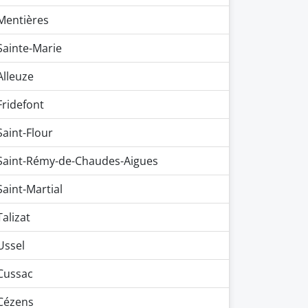
Mentières
Sainte-Marie
Alleuze
Fridefont
Saint-Flour
Saint-Rémy-de-Chaudes-Aigues
Saint-Martial
Talizat
Ussel
Cussac
Cézens