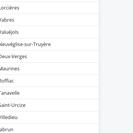
Lorcières
Vabres
Valuéjols
Neuvéglise-sur-Truyère
Deux-Verges
Maurines
Roffiac
Tanavelle
Saint-Urcize
Villedieu
Jabrun