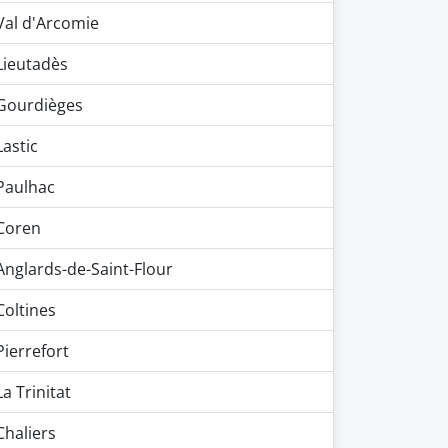
Val d'Arcomie
Lieutadès
Gourdièges
Lastic
Paulhac
Coren
Anglards-de-Saint-Flour
Coltines
Pierrefort
La Trinitat
Chaliers