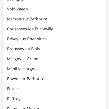
Void-Vacon
Marson-sur-Barboure
Cousances-lès-Triconville
Brixey-aux-Chanoines
Broussey-en-Blois
Méligny-le-Grand
Ménil-la-Horgne
Bovée-sur-Barboure
Euville
Reffroy
Pagny-sur-Meuse