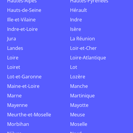
Hautes-Alpes
Hautes-Pyrénées
Hauts-de-Seine
Hérault
Ille-et-Vilaine
Indre
Indre-et-Loire
Isère
Jura
La Réunion
Landes
Loir-et-Cher
Loire
Loire-Atlantique
Loiret
Lot
Lot-et-Garonne
Lozère
Maine-et-Loire
Manche
Marne
Martinique
Mayenne
Mayotte
Meurthe-et-Moselle
Meuse
Morbihan
Moselle