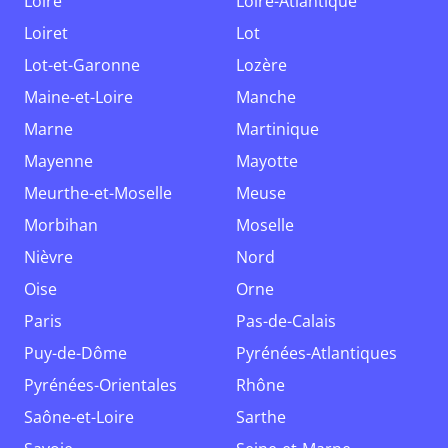
Loire
Loire-Atlantique
Loiret
Lot
Lot-et-Garonne
Lozère
Maine-et-Loire
Manche
Marne
Martinique
Mayenne
Mayotte
Meurthe-et-Moselle
Meuse
Morbihan
Moselle
Nièvre
Nord
Oise
Orne
Paris
Pas-de-Calais
Puy-de-Dôme
Pyrénées-Atlantiques
Pyrénées-Orientales
Rhône
Saône-et-Loire
Sarthe