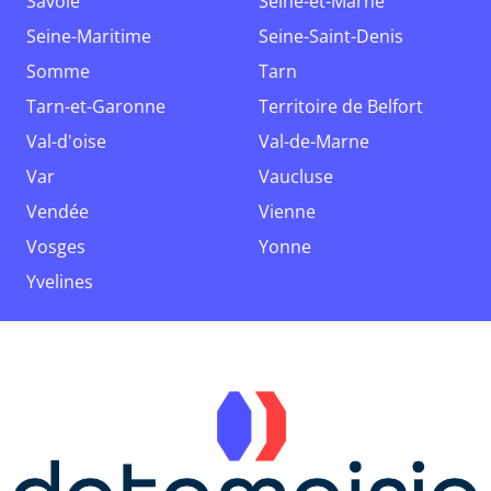
Savoie
Seine-et-Marne
Seine-Maritime
Seine-Saint-Denis
Somme
Tarn
Tarn-et-Garonne
Territoire de Belfort
Val-d'oise
Val-de-Marne
Var
Vaucluse
Vendée
Vienne
Vosges
Yonne
Yvelines