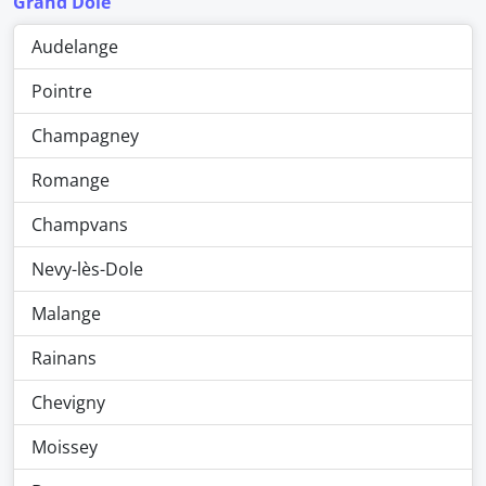
Grand Dole
Audelange
Pointre
Champagney
Romange
Champvans
Nevy-lès-Dole
Malange
Rainans
Chevigny
Moissey