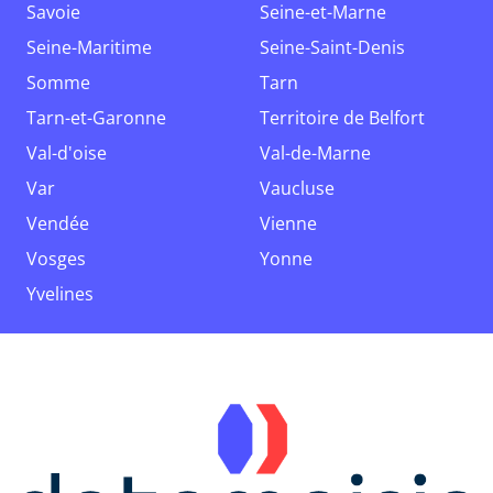
Savoie
Seine-et-Marne
Seine-Maritime
Seine-Saint-Denis
Somme
Tarn
Tarn-et-Garonne
Territoire de Belfort
Val-d'oise
Val-de-Marne
Var
Vaucluse
Vendée
Vienne
Vosges
Yonne
Yvelines