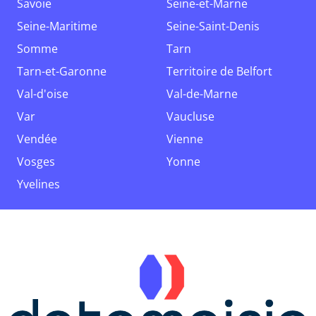
Savoie
Seine-et-Marne
Seine-Maritime
Seine-Saint-Denis
Somme
Tarn
Tarn-et-Garonne
Territoire de Belfort
Val-d'oise
Val-de-Marne
Var
Vaucluse
Vendée
Vienne
Vosges
Yonne
Yvelines