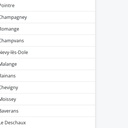
Pointre
Champagney
Romange
Champvans
Nevy-lès-Dole
Malange
Rainans
Chevigny
Moissey
Baverans
Le Deschaux