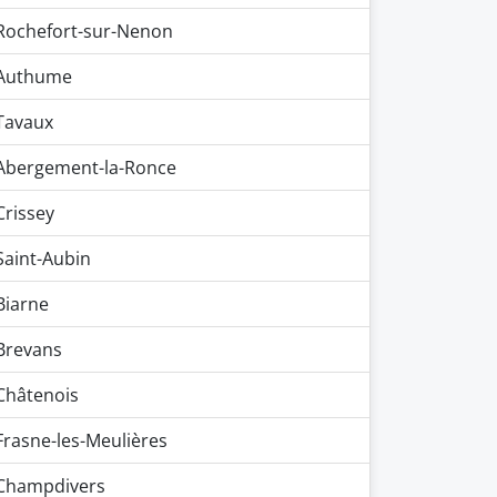
Rochefort-sur-Nenon
Authume
Tavaux
Abergement-la-Ronce
Crissey
Saint-Aubin
Biarne
Brevans
Châtenois
Frasne-les-Meulières
Champdivers