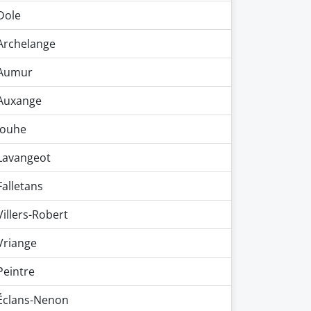
Dole
Archelange
Aumur
Auxange
Jouhe
Lavangeot
Falletans
Villers-Robert
Vriange
Peintre
Éclans-Nenon