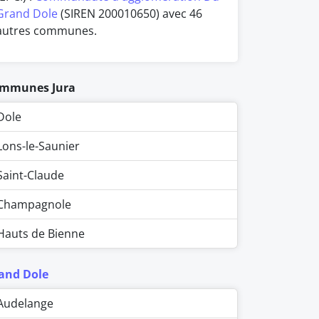
Grand Dole
(SIREN 200010650) avec 46
autres communes.
mmunes Jura
Dole
Lons-le-Saunier
Saint-Claude
Champagnole
Hauts de Bienne
and Dole
Audelange