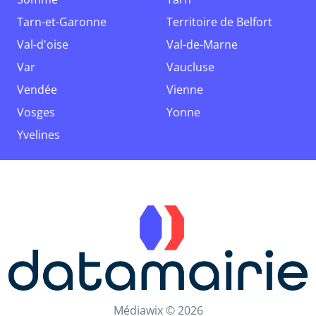
Tarn-et-Garonne
Territoire de Belfort
Val-d'oise
Val-de-Marne
Var
Vaucluse
Vendée
Vienne
Vosges
Yonne
Yvelines
Médiawix © 2026