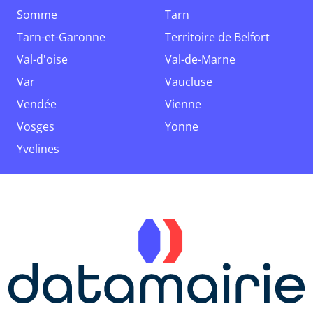
Somme
Tarn
Tarn-et-Garonne
Territoire de Belfort
Val-d'oise
Val-de-Marne
Var
Vaucluse
Vendée
Vienne
Vosges
Yonne
Yvelines