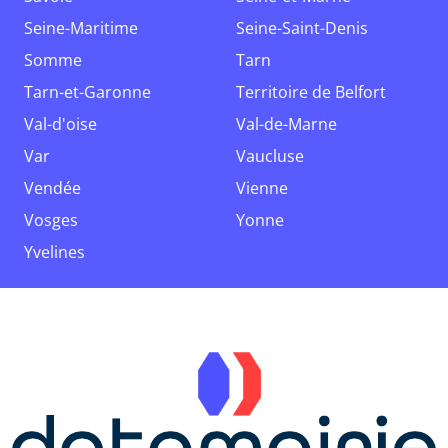
Seine-Maritime
Seine-Saint-Denis
Somme
Tarn
Tarn-et-Garonne
Territoire de Belfort
Val-d'oise
Val-de-Marne
Var
Vaucluse
Vendée
Vienne
Vosges
Yonne
Yvelines