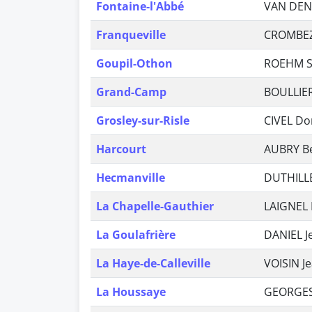
Fontaine-l'Abbé
VAN DEN
Franqueville
CROMBEZ
Goupil-Othon
ROEHM S
Grand-Camp
BOULLIER
Grosley-sur-Risle
CIVEL Do
Harcourt
AUBRY B
Hecmanville
DUTHILL
La Chapelle-Gauthier
LAIGNEL 
La Goulafrière
DANIEL J
La Haye-de-Calleville
VOISIN J
La Houssaye
GEORGES