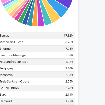
Bernay
17.82%
Mesnil-en-Ouche
8.26%
Brionne
7.78%
Beaumont-le-Roger
5.08%
Nassandres sur Risle
4.32%
Serquigny
3.30%
Menneval
2.93%
Treis-Sants-en-Ouche
2.55%
Goupil-Othon
2.28%
Barc
2.11%
Harcourt
1.97%