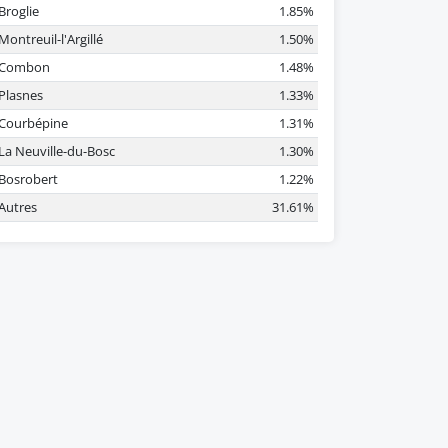
Broglie
1.85%
Montreuil-l'Argillé
1.50%
Combon
1.48%
Plasnes
1.33%
Courbépine
1.31%
La Neuville-du-Bosc
1.30%
Bosrobert
1.22%
Autres
31.61%