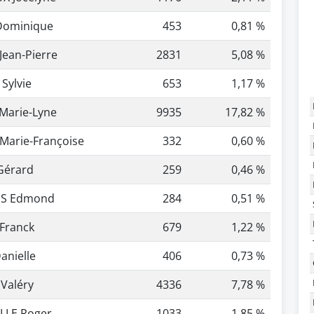
Dominique
453
0,81 %
Jean-Pierre
2831
5,08 %
Sylvie
653
1,17 %
Marie-Lyne
9935
17,82 %
Marie-Françoise
332
0,60 %
Gérard
259
0,46 %
S Edmond
284
0,51 %
Franck
679
1,22 %
nielle
406
0,73 %
Valéry
4336
7,78 %
LLE Roger
1033
1,85 %