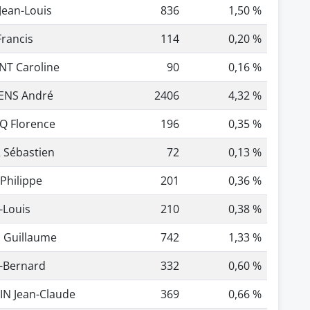
ean-Louis
836
1,50 %
rancis
114
0,20 %
T Caroline
90
0,16 %
ENS André
2406
4,32 %
Q Florence
196
0,35 %
 Sébastien
72
0,13 %
Philippe
201
0,36 %
-Louis
210
0,38 %
 Guillaume
742
1,33 %
n-Bernard
332
0,60 %
N Jean-Claude
369
0,66 %