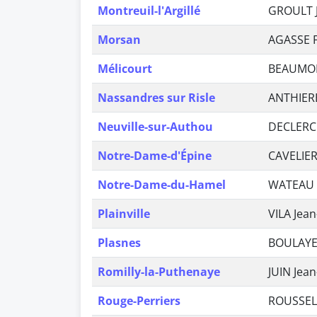
Montreuil-l'Argillé
GROULT J
Morsan
AGASSE F
Mélicourt
BEAUMON
Nassandres sur Risle
ANTHIER
Neuville-sur-Authou
DECLERC
Notre-Dame-d'Épine
CAVELIER
Notre-Dame-du-Hamel
WATEAU 
Plainville
VILA Jean
Plasnes
BOULAYE
Romilly-la-Puthenaye
JUIN Jea
Rouge-Perriers
ROUSSELI