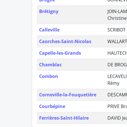
Brétigny
JOIN-LAM
Christine
Calleville
SCRIBOT 
Caorches-Saint-Nicolas
WALLART
Capelle-les-Grands
HAUTECH
Chamblac
DE BROGL
Combon
LECAVEL
Rémy
Corneville-la-Fouquetière
DESCAMP
Courbépine
PRIVE Br
Ferrières-Saint-Hilaire
DAVID Je