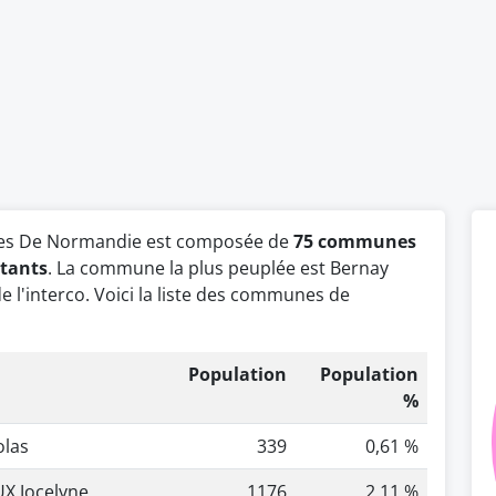
res De Normandie est composée de
75 communes
itants
. La commune la plus peuplée est Bernay
e l'interco. Voici la liste des communes de
Population
Population
%
olas
339
0,61 %
X Jocelyne
1176
2,11 %