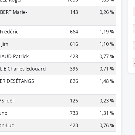
BERT Marie-
143
0,26 %
Frédéric
664
1,19 %
 Jim
616
1,10 %
AUD Patrick
428
0,77 %
IE Charles-Edouard
396
0,71 %
IER DÉSÉTANGS
826
1,48 %
S Joël
126
0,23 %
uno
733
1,31 %
an-Luc
423
0,76 %