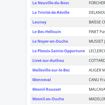
La Neuville-du-Bosc
FORCHER
La Trinité-de-Réville
DELANOU
Launay
BAÏSSE C
Le Bec-Hellouin
FINET Pa
Le Noyer-en-Ouche
MUSSET J
Le Plessis-Sainte-Opportune
LECLERCQ
Livet-sur-Authou
COTTARD
Malleville-sur-le-Bec
AUGER M
Menneval
CANU Fr
Mesnil-Rousset
MALCAVA
Mesnil-en-Ouche
MADELON