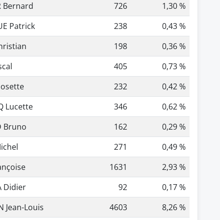
 Bernard
726
1,30 %
E Patrick
238
0,43 %
hristian
198
0,36 %
scal
405
0,73 %
osette
232
0,42 %
 Lucette
346
0,62 %
 Bruno
162
0,29 %
ichel
271
0,49 %
ançoise
1631
2,93 %
 Didier
92
0,17 %
 Jean-Louis
4603
8,26 %