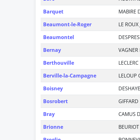
Barquet
MABIRE 
Beaumont-le-Roger
LE ROUX 
Beaumontel
DESPRES 
Bernay
VAGNER 
Berthouville
LECLERC 
Berville-la-Campagne
LELOUP 
Boisney
DESHAYE
Bosrobert
GIFFARD 
Bray
CAMUS Da
Brionne
BEURIOT 
Broglie
BONNEVI