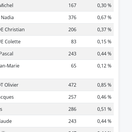
Michel
167
0,30 %
Nadia
376
0,67 %
 Christian
206
0,37 %
E Colette
83
0,15 %
Pascal
243
0,44 %
an-Marie
65
0,12 %
 Olivier
472
0,85 %
acques
257
0,46 %
s
286
0,51 %
laude
243
0,44 %