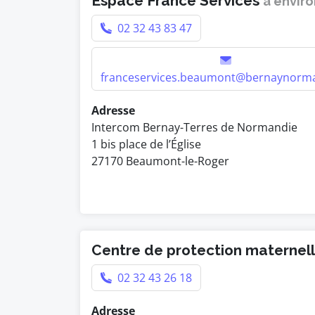
Espace France Services
à enviro
02 32 43 83 47
franceservices.beaumont@bernaynorma
Adresse
Intercom Bernay-Terres de Normandie
1 bis place de l’Église
27170 Beaumont-le-Roger
Centre de protection maternelle
02 32 43 26 18
Adresse