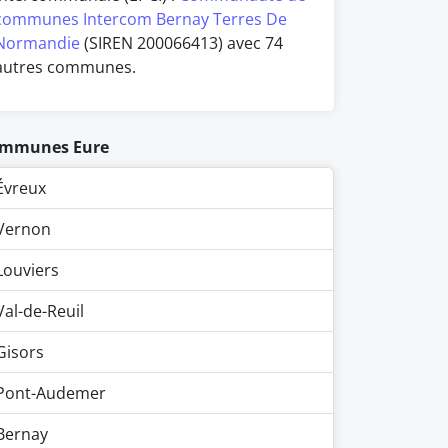
communes Intercom Bernay Terres De
Normandie
(SIREN 200066413) avec 74
autres communes.
mmunes Eure
Évreux
Vernon
Louviers
Val-de-Reuil
Gisors
Pont-Audemer
Bernay