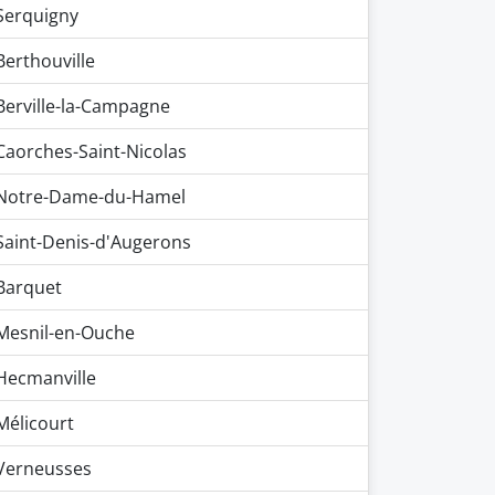
Serquigny
Berthouville
Berville-la-Campagne
Caorches-Saint-Nicolas
Notre-Dame-du-Hamel
Saint-Denis-d'Augerons
Barquet
Mesnil-en-Ouche
Hecmanville
Mélicourt
Verneusses