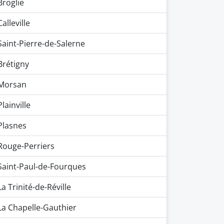
Broglie
Calleville
Saint-Pierre-de-Salerne
Brétigny
Morsan
Plainville
Plasnes
Rouge-Perriers
Saint-Paul-de-Fourques
La Trinité-de-Réville
La Chapelle-Gauthier