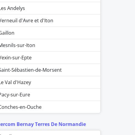
Les Andelys
Verneuil d'Avre et d'Iton
Gaillon
Mesnils-sur-Iton
Vexin-sur-Epte
Saint-Sébastien-de-Morsent
Le Val d'Hazey
Pacy-sur-Eure
Conches-en-Ouche
tercom Bernay Terres De Normandie