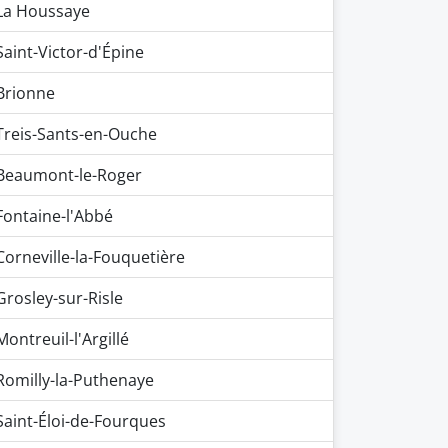
La Houssaye
Saint-Victor-d'Épine
Brionne
Treis-Sants-en-Ouche
Beaumont-le-Roger
Fontaine-l'Abbé
Corneville-la-Fouquetière
Grosley-sur-Risle
Montreuil-l'Argillé
Romilly-la-Puthenaye
Saint-Éloi-de-Fourques