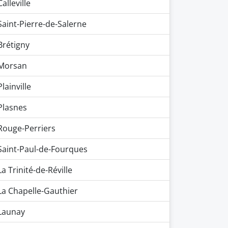
Calleville
Saint-Pierre-de-Salerne
Brétigny
Morsan
Plainville
Plasnes
Rouge-Perriers
Saint-Paul-de-Fourques
La Trinité-de-Réville
La Chapelle-Gauthier
Launay