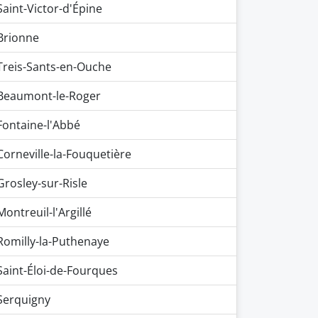
Saint-Victor-d'Épine
Brionne
Treis-Sants-en-Ouche
Beaumont-le-Roger
Fontaine-l'Abbé
Corneville-la-Fouquetière
Grosley-sur-Risle
Montreuil-l'Argillé
Romilly-la-Puthenaye
Saint-Éloi-de-Fourques
Serquigny