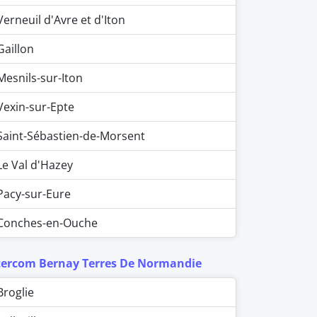
Verneuil d'Avre et d'Iton
Gaillon
Mesnils-sur-Iton
Vexin-sur-Epte
Saint-Sébastien-de-Morsent
Le Val d'Hazey
Pacy-sur-Eure
Conches-en-Ouche
tercom Bernay Terres De Normandie
Broglie