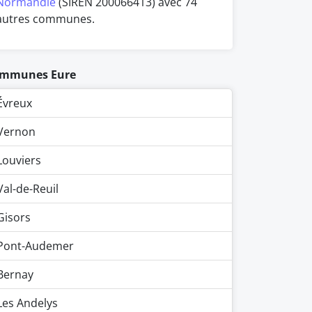
Normandie
(SIREN 200066413) avec 74
autres communes.
mmunes Eure
Évreux
Vernon
Louviers
Val-de-Reuil
Gisors
Pont-Audemer
Bernay
Les Andelys