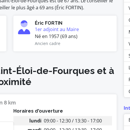
int-Éloi-de-Fourques est de 67 ans. Le conseiller le
ller le plus âgé a 69 ans (Éric FORTIN).
Éric FORTIN
1er adjoint au Maire
Né en 1957 (69 ans)
Ancien cadre
aint-Éloi-de-Fourques et à
oximité
n 8 km
In
Horaires d'ouverture
lundi
09:00 - 12:30 / 13:30 - 17:00