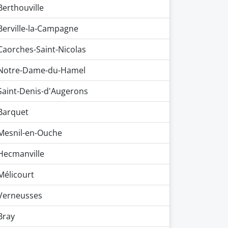
Berthouville
Berville-la-Campagne
Caorches-Saint-Nicolas
Notre-Dame-du-Hamel
Saint-Denis-d'Augerons
Barquet
Mesnil-en-Ouche
Hecmanville
Mélicourt
Verneusses
Bray