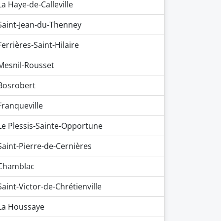
La Haye-de-Calleville
Saint-Jean-du-Thenney
Ferrières-Saint-Hilaire
Mesnil-Rousset
Bosrobert
Franqueville
Le Plessis-Sainte-Opportune
Saint-Pierre-de-Cernières
Chamblac
Saint-Victor-de-Chrétienville
La Houssaye