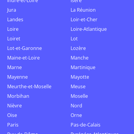
Indre-et-Loire
Isère
Jura
La Réunion
Landes
Loir-et-Cher
Loire
Loire-Atlantique
Loiret
Lot
Lot-et-Garonne
Lozère
Maine-et-Loire
Manche
Marne
Martinique
Mayenne
Mayotte
Meurthe-et-Moselle
Meuse
Morbihan
Moselle
Nièvre
Nord
Oise
Orne
Paris
Pas-de-Calais