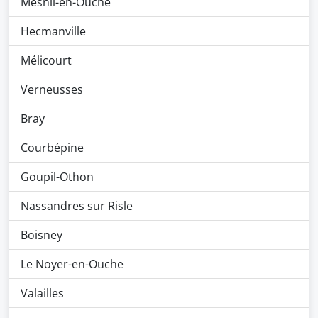
Mesnil-en-Ouche
Hecmanville
Mélicourt
Verneusses
Bray
Courbépine
Goupil-Othon
Nassandres sur Risle
Boisney
Le Noyer-en-Ouche
Valailles