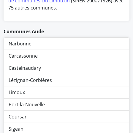
de communes Du Limouxin
(SIREN 200071926) avec
75 autres communes.
Communes Aude
Narbonne
Carcassonne
Castelnaudary
Lézignan-Corbières
Limoux
Port-la-Nouvelle
Coursan
Sigean