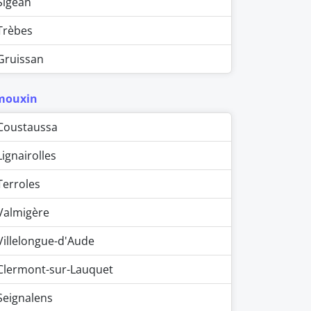
Sigean
Trèbes
Gruissan
mouxin
Coustaussa
Lignairolles
Terroles
Valmigère
Villelongue-d'Aude
Clermont-sur-Lauquet
Seignalens