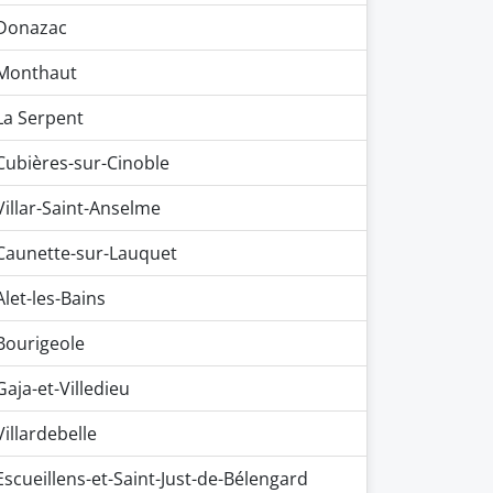
Donazac
Monthaut
La Serpent
Cubières-sur-Cinoble
Villar-Saint-Anselme
Caunette-sur-Lauquet
Alet-les-Bains
Bourigeole
Gaja-et-Villedieu
Villardebelle
Escueillens-et-Saint-Just-de-Bélengard