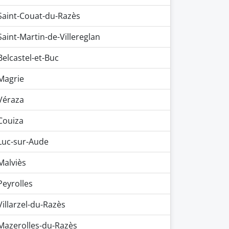
Saint-Couat-du-Razès
Saint-Martin-de-Villereglan
Belcastel-et-Buc
Magrie
Véraza
Couiza
Luc-sur-Aude
Malviès
Peyrolles
Villarzel-du-Razès
Mazerolles-du-Razès