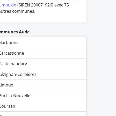
Limouxin
(SIREN 200071926) avec 75
autres communes.
mmunes Aude
Narbonne
Carcassonne
Castelnaudary
Lézignan-Corbières
Limoux
Port-la-Nouvelle
Coursan