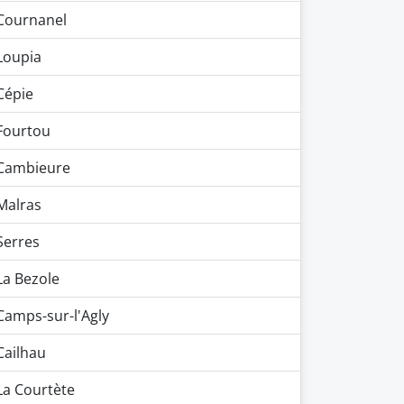
Cournanel
Loupia
Cépie
Fourtou
Cambieure
Malras
Serres
La Bezole
Camps-sur-l'Agly
Cailhau
La Courtète