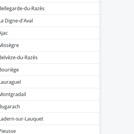
Bellegarde-du-Razès
La Digne-d'Aval
Ajac
Missègre
Belvèze-du-Razès
Bouriège
Lauraguel
Montgradail
Bugarach
Ladern-sur-Lauquet
Pieusse