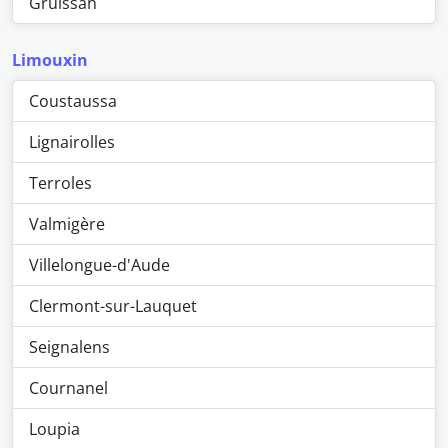
Gruissan
Limouxin
Coustaussa
Lignairolles
Terroles
Valmigère
Villelongue-d'Aude
Clermont-sur-Lauquet
Seignalens
Cournanel
Loupia