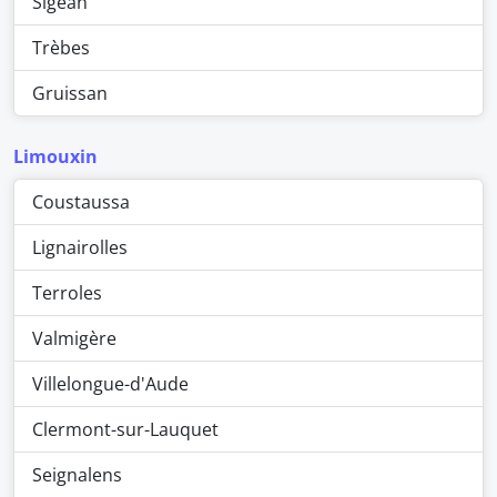
Sigean
Trèbes
Gruissan
Limouxin
Coustaussa
Lignairolles
Terroles
Valmigère
Villelongue-d'Aude
Clermont-sur-Lauquet
Seignalens