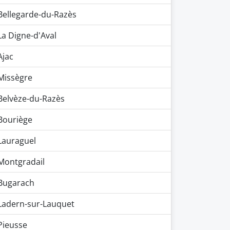
Bellegarde-du-Razès
La Digne-d'Aval
Ajac
Missègre
Belvèze-du-Razès
Bouriège
Lauraguel
Montgradail
Bugarach
Ladern-sur-Lauquet
Pieusse