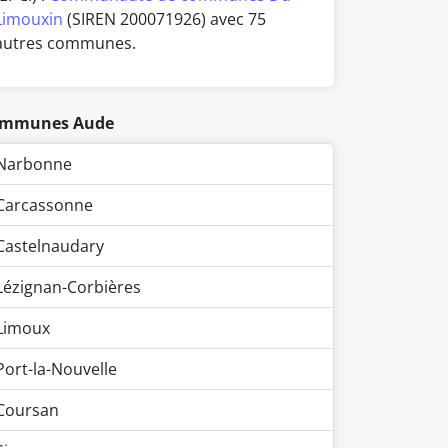
Limouxin
(SIREN 200071926) avec 75
autres communes.
mmunes Aude
Narbonne
Carcassonne
Castelnaudary
Lézignan-Corbières
Limoux
Port-la-Nouvelle
Coursan