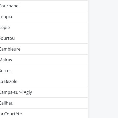
Cournanel
Loupia
Cépie
Fourtou
Cambieure
Malras
Serres
La Bezole
Camps-sur-l'Agly
Cailhau
La Courtète