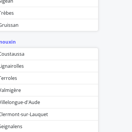
Sigean
Trèbes
Gruissan
mouxin
Coustaussa
Lignairolles
Terroles
Valmigère
Villelongue-d'Aude
Clermont-sur-Lauquet
Seignalens