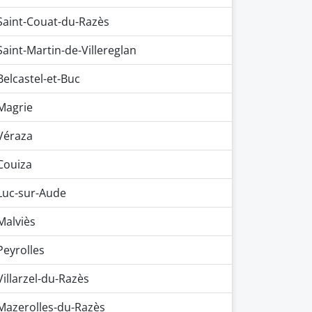
Saint-Couat-du-Razès
Saint-Martin-de-Villereglan
Belcastel-et-Buc
Magrie
Véraza
Couiza
Luc-sur-Aude
Malviès
Peyrolles
Villarzel-du-Razès
Mazerolles-du-Razès