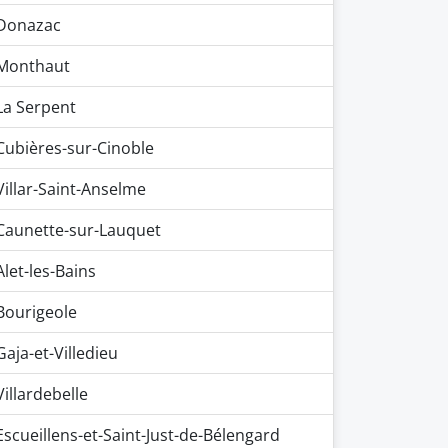
Donazac
Monthaut
La Serpent
Cubières-sur-Cinoble
Villar-Saint-Anselme
Caunette-sur-Lauquet
Alet-les-Bains
Bourigeole
Gaja-et-Villedieu
Villardebelle
Escueillens-et-Saint-Just-de-Bélengard