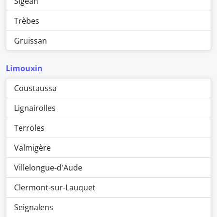
Sigean
Trèbes
Gruissan
Limouxin
Coustaussa
Lignairolles
Terroles
Valmigère
Villelongue-d'Aude
Clermont-sur-Lauquet
Seignalens