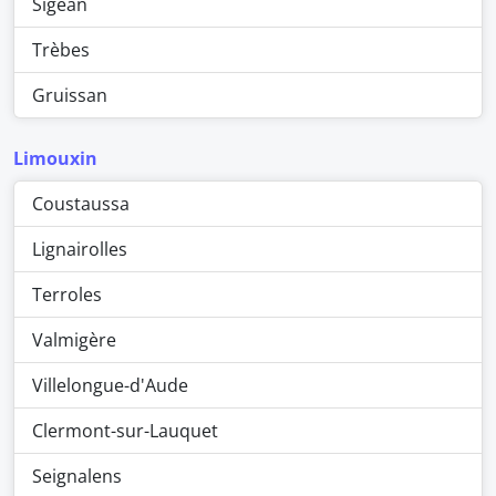
Sigean
Trèbes
Gruissan
Limouxin
Coustaussa
Lignairolles
Terroles
Valmigère
Villelongue-d'Aude
Clermont-sur-Lauquet
Seignalens