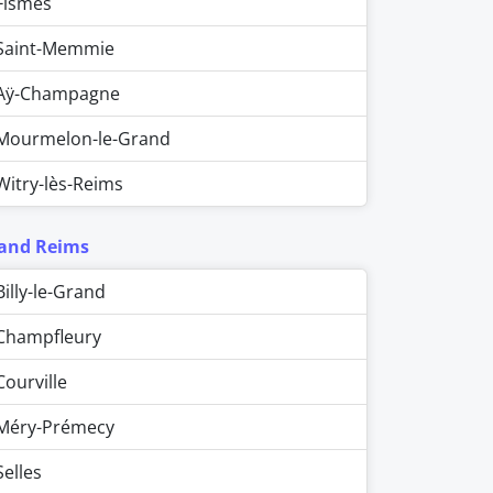
Fismes
Saint-Memmie
Aÿ-Champagne
Mourmelon-le-Grand
Witry-lès-Reims
and Reims
Billy-le-Grand
Champfleury
Courville
Méry-Prémecy
Selles