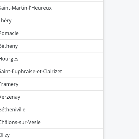
Saint-Martin-l'Heureux
Lhéry
Pomacle
Bétheny
Hourges
Saint-Euphraise-et-Clairizet
Tramery
Verzenay
Bétheniville
Châlons-sur-Vesle
Olizy