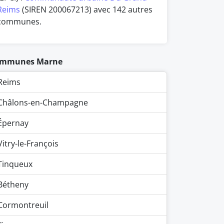
Reims
(SIREN 200067213) avec 142 autres
communes.
mmunes Marne
Reims
Châlons-en-Champagne
Épernay
Vitry-le-François
Tinqueux
Bétheny
Cormontreuil