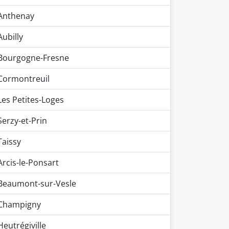
Anthenay
Aubilly
Bourgogne-Fresne
Cormontreuil
Les Petites-Loges
Serzy-et-Prin
Taissy
Arcis-le-Ponsart
Beaumont-sur-Vesle
Champigny
Heutrégiville