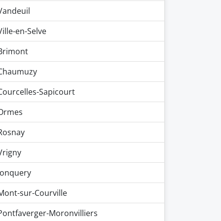
Vandeuil
Ville-en-Selve
Brimont
Chaumuzy
Courcelles-Sapicourt
Ormes
Rosnay
Vrigny
Jonquery
Mont-sur-Courville
Pontfaverger-Moronvilliers