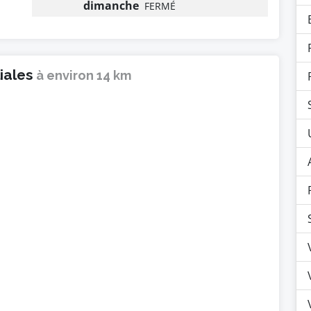
dimanche
FERMÉ
liales
à environ 14 km