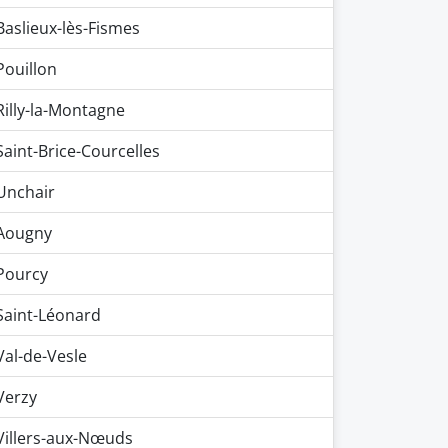
Baslieux-lès-Fismes
Pouillon
Rilly-la-Montagne
Saint-Brice-Courcelles
Unchair
Aougny
Pourcy
Saint-Léonard
Val-de-Vesle
Verzy
Villers-aux-Nœuds