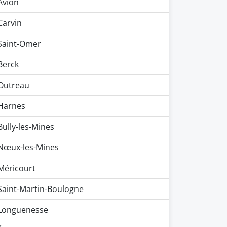
Avion
Carvin
Saint-Omer
Berck
Outreau
Harnes
Bully-les-Mines
Nœux-les-Mines
Méricourt
Saint-Martin-Boulogne
Longuenesse