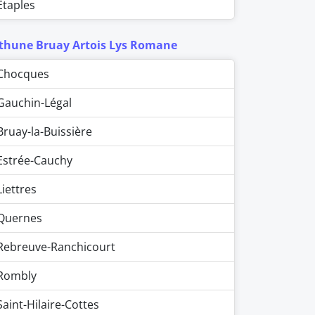
Étaples
thune Bruay Artois Lys Romane
Chocques
Gauchin-Légal
Bruay-la-Buissière
Estrée-Cauchy
Liettres
Quernes
Rebreuve-Ranchicourt
Rombly
Saint-Hilaire-Cottes