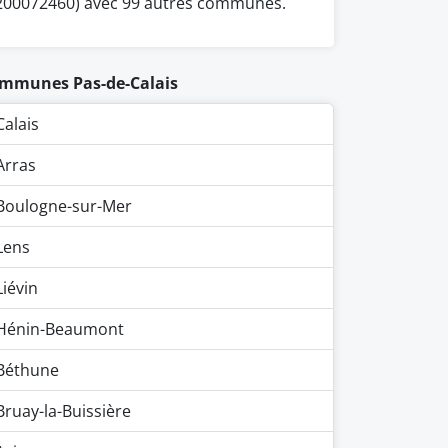
200072460) avec 99 autres communes.
mmunes Pas-de-Calais
Calais
Arras
Boulogne-sur-Mer
Lens
Liévin
Hénin-Beaumont
Béthune
Bruay-la-Buissière