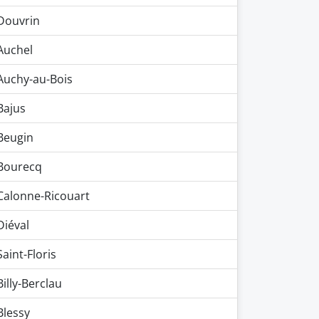
Douvrin
Auchel
Auchy-au-Bois
Bajus
Beugin
Bourecq
Calonne-Ricouart
Diéval
Saint-Floris
Billy-Berclau
Blessy