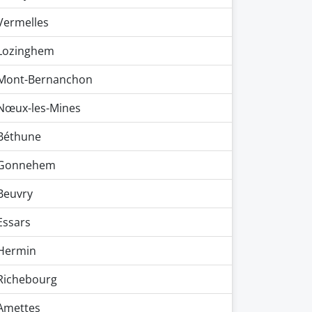
Vermelles
Lozinghem
Mont-Bernanchon
Nœux-les-Mines
Béthune
Gonnehem
Beuvry
Essars
Hermin
Richebourg
Amettes